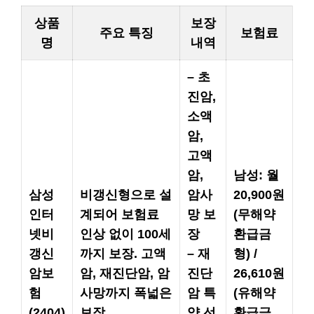
상품
보장
주요 특징
보험료
명
내역
– 초
진암,
소액
암,
고액
암,
남성: 월
삼성
비갱신형으로 설
암사
20,900원
인터
계되어 보험료
망 보
(무해약
넷비
인상 없이 100세
장
환급금
갱신
까지 보장. 고액
– 재
형) /
암보
암, 재진단암, 암
진단
26,610원
험
사망까지 폭넓은
암 특
(유해약
(2404)
보장.
약 선
환급금