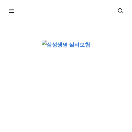
컨
메
텐
츠
로
뉴
건
너
뛰
기