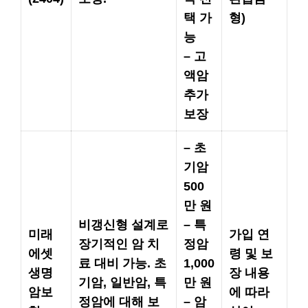
택 가
형)
능
– 고
액암
추가
보장
– 초
기암
500
만 원
비갱신형 설계로
– 특
미래
가입 연
장기적인 암 치
정암
에셋
령 및 보
료 대비 가능. 초
1,000
생명
장 내용
기암, 일반암, 특
만 원
암보
에 따라
정암에 대해 보
– 암