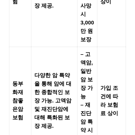
험
상이
장 제공.
사망
시
3,000
만 원
보장
– 고
액암,
일반
다양한 암 특약
암 보
동부
을 통해 암에 대
장 가
가입 조
화재
한 종합적인 보
능
건에 따
참좋
장 가능. 고액암
– 재
라 보험
은암
및 재진단암에
진단
료 상이
보험
대해 특화된 보
암 특
장 제공.
약 시