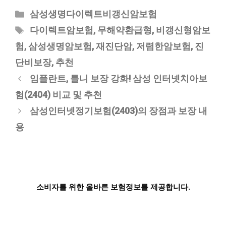
카
삼성생명다이렉트비갱신암보험
테
태
다이렉트암보험
,
무해약환급형
,
비갱신형암보
고
그
험
,
삼성생명암보험
,
재진단암
,
저렴한암보험
,
진
리
단비보장
,
추천
임플란트, 틀니 보장 강화! 삼성 인터넷치아보
험(2404) 비교 및 추천
삼성인터넷정기보험(2403)의 장점과 보장 내
용
소비자를 위한 올바른 보험정보를 제공합니다.