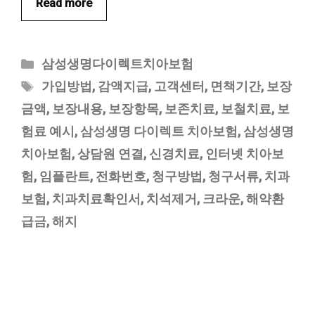
Read more
카
삼성생명다이렉트치아보험
테
태
가입방법
,
감액지급
,
고객센터
,
면책기간
,
보장
고
그
금액
,
보장내용
,
보장항목
,
보존치료
,
보철치료
,
보
리
험료 예시
,
삼성생명 다이렉트 치아보험
,
삼성생명
치아보험
,
상담원 연결
,
신경치료
,
인터넷 치아보
험
,
임플란트
,
전화번호
,
청구방법
,
청구서류
,
치과
보험
,
치과치료확인서
,
치석제거
,
크라운
,
해약환
급금
,
해지