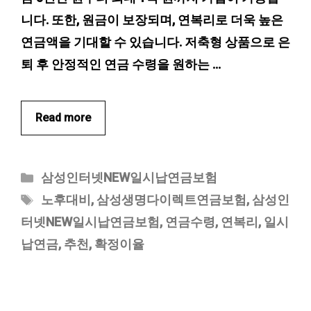
니다. 또한, 원금이 보장되며, 연복리로 더욱 높은
연금액을 기대할 수 있습니다. 저축형 상품으로 은
퇴 후 안정적인 연금 수령을 원하는 …
Read more
카
삼성인터넷NEW일시납연금보험
테
태
노후대비
,
삼성생명다이렉트연금보험
,
삼성인
고
그
터넷NEW일시납연금보험
,
연금수령
,
연복리
,
일시
리
납연금
,
추천
,
확정이율