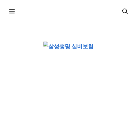
컨
메
텐
츠
로
뉴
건
너
뛰
기