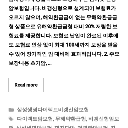
암보험입니다. 비갱신형으로 설계되어 보험료가
오르지 않으며, 해약환급금이 없는 무해약환급금
형 상품으로 유해약환급금형 대비 20% 저렴한 보
험료를 제공합니다. 보험료 납입이 완료된 이후에
도 보험료 인상 없이 최대 100세까지 보장을 받을
수 있어 장기적인 암 대비에 효과적입니다. 2. 주요
보장내용 초기암, …
Read more
카
삼성생명다이렉트비갱신암보험
테
태
다이렉트암보험
,
무해약환급형
,
비갱신형암보
고
그
험
,
삼성생명암보험
,
재진단암
,
저렴한암보험
,
진