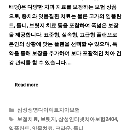
배당)은 다양한 치과 치료를 보장하는 보험 상품
으로, 충치와 잇몸질환 치료는 물론 고가의 임플란
트, 틀니, 브릿지 치료 등을 포함하여 폭넓은 보장
을 제공합니다. 표준형, 실속형, 고급형 플랜으로
본인의 상황에 맞는 플랜을 선택할 수 있으며, 특
약을 통해 보장을 추가하여 보다 포괄적인 치아 건
강 관리를 할 수 있습니다. …
Read more
카
삼성생명다이렉트치아보험
테
태
보철치료
,
브릿지
,
삼성인터넷치아보험2404
,
고
그
임플란트
,
잇몸치료
,
크라운
,
틀니