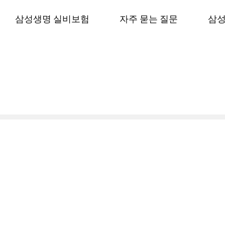
컨
삼성생명 실비보험
자주 묻는 질문
삼성
텐
츠
로
건
너
뛰
기