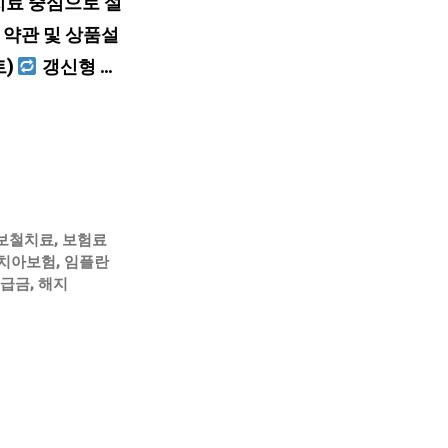
치료 중심으로 설
 약관 및 상품설
트)
갱신형 …
보철치료
,
보험료
 치아보험
,
임플란
급금
,
해지