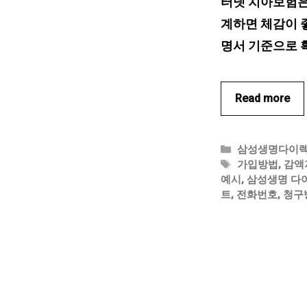
터넷 치아보험은 
계하면 체감이
명서 기준으로 확
Read more
카
삼성생명다이
테
태
가입방법
,
감액
고
그
예시
,
삼성생명 다
리
트
,
전화번호
,
청구