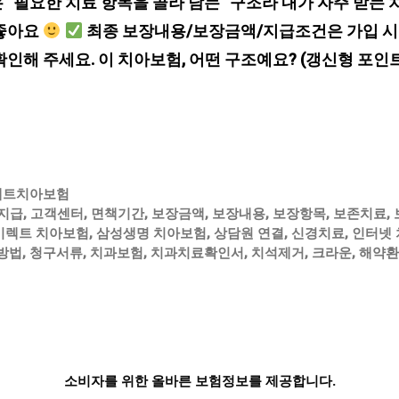
“필요한 치료 항목을 골라 담는” 구조라 내가 자주 받는 
 좋아요
최종 보장내용/보장금액/지급조건은 가입 시
인해 주세요. 이 치아보험, 어떤 구조예요? (갱신형 포인
렉트치아보험
지급
,
고객센터
,
면책기간
,
보장금액
,
보장내용
,
보장항목
,
보존치료
,
이렉트 치아보험
,
삼성생명 치아보험
,
상담원 연결
,
신경치료
,
인터넷
방법
,
청구서류
,
치과보험
,
치과치료확인서
,
치석제거
,
크라운
,
해약환
소비자를 위한 올바른 보험정보를 제공합니다.