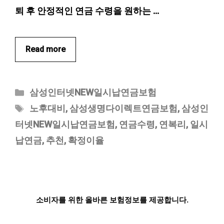
퇴 후 안정적인 연금 수령을 원하는 …
Read more
카
삼성인터넷NEW일시납연금보험
테
태
노후대비
,
삼성생명다이렉트연금보험
,
삼성인
고
그
터넷NEW일시납연금보험
,
연금수령
,
연복리
,
일시
리
납연금
,
추천
,
확정이율
소비자를 위한 올바른 보험정보를 제공합니다.