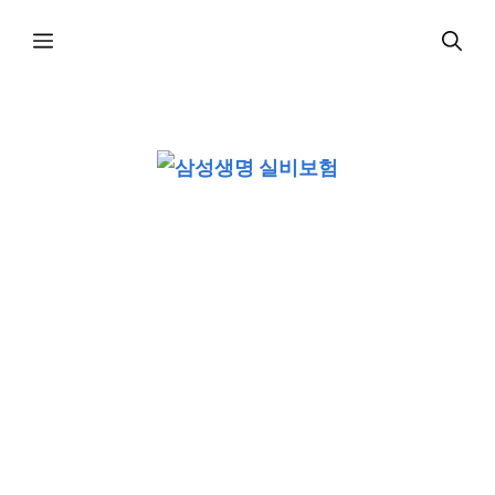
컨
메
텐
츠
로
뉴
건
너
뛰
기