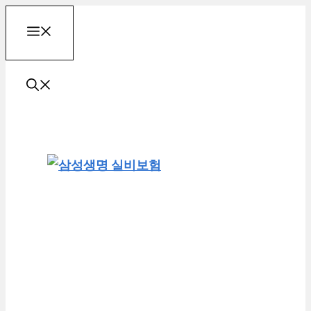
컨
메
텐
츠
로
뉴
건
너
뛰
기