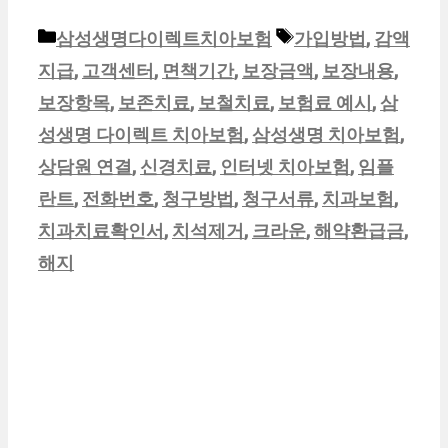
카
태
삼성생명다이렉트치아보험
가입방법
,
감액
테
그
지급
,
고객센터
,
면책기간
,
보장금액
,
보장내용
,
고
보장항목
,
보존치료
,
보철치료
,
보험료 예시
,
삼
리
성생명 다이렉트 치아보험
,
삼성생명 치아보험
,
상담원 연결
,
신경치료
,
인터넷 치아보험
,
임플
란트
,
전화번호
,
청구방법
,
청구서류
,
치과보험
,
치과치료확인서
,
치석제거
,
크라운
,
해약환급금
,
해지