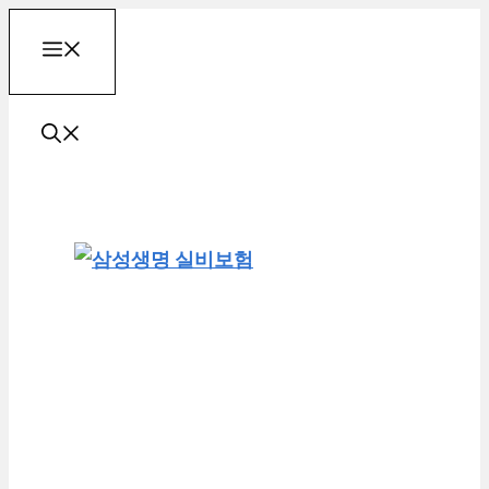
컨
메
텐
츠
로
뉴
건
너
뛰
기