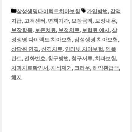
카
태
삼성생명다이렉트치아보험
가입방법
,
감액
테
그
지급
,
고객센터
,
면책기간
,
보장금액
,
보장내용
,
고
보장항목
,
보존치료
,
보철치료
,
보험료 예시
,
삼
리
성생명 다이렉트 치아보험
,
삼성생명 치아보험
,
상담원 연결
,
신경치료
,
인터넷 치아보험
,
임플
란트
,
전화번호
,
청구방법
,
청구서류
,
치과보험
,
치과치료확인서
,
치석제거
,
크라운
,
해약환급금
,
해지