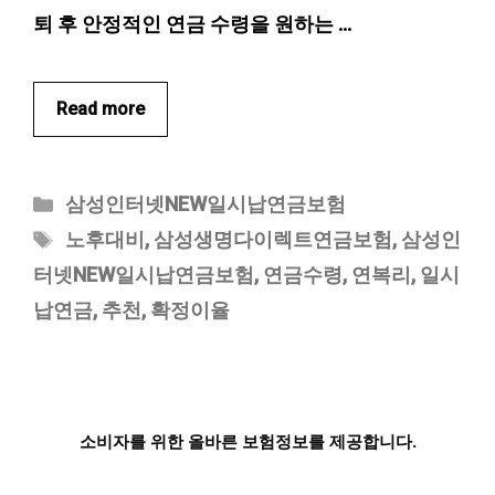
퇴 후 안정적인 연금 수령을 원하는 …
Read more
카
삼성인터넷NEW일시납연금보험
테
태
노후대비
,
삼성생명다이렉트연금보험
,
삼성인
고
그
터넷NEW일시납연금보험
,
연금수령
,
연복리
,
일시
리
납연금
,
추천
,
확정이율
소비자를 위한 올바른 보험정보를 제공합니다.