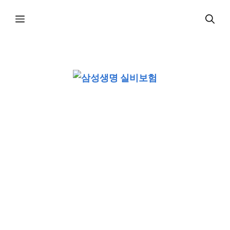
컨
메
텐
츠
로
뉴
건
너
뛰
기